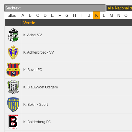
Verein
K. Achel VV
K. Achterbroeck VV
K. Bevel FC
K. Blauwvoet Otegem
K. Bokrijk Sport
K. Bolderberg FC